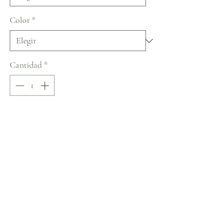
Color
*
Cantidad
*
Agregar al carrito
Realizar compra
Nora Naviano De Sevilla con Amor 
Collection