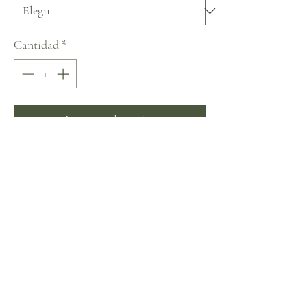
Cantidad
*
Agregar al carrito
Realizar compra
Nora Naviano De Sevilla con Amor 
Collection
No hay reseñas todavía
Comparte tu opinión. Deja la primera reseña.