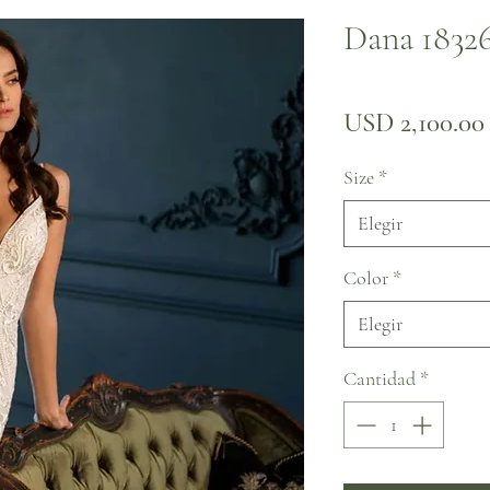
Dana 1832
USD 2,100.00
Size
*
Elegir
Color
*
Elegir
Cantidad
*