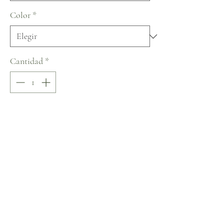
Color
*
Cantidad
*
Agregar al carrito
Realizar compra
Naviblue Dolly Collection
No hay reseñas todavía