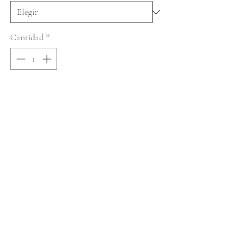
Cantidad
*
Agregar al carrito
Realizar compra
Blunny Cruise Collection
No hay reseñas todavía
Comparte tu opinión. Deja la primera reseña.