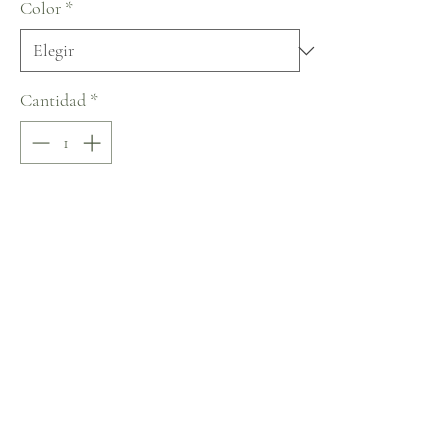
Color
*
Cantidad
*
Agregar al carrito
Realizar compra
Lussano Lace of Love Collection
No hay reseñas todavía
Comparte tu opinión. Deja la primera reseña.