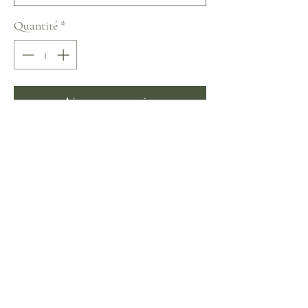
Quantité
*
Ajouter au panier
Commander et payer
Naviblue Muse Collection
Aucun avis pour le moment
Partagez votre expérience, soyez le premier à
laisser un avis.