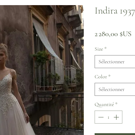
Indira 193
P
2 280,00 $US
Size
*
Sélectionner
Color
*
Sélectionner
Quantité
*