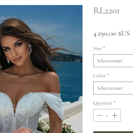
RL2201
P
4 290,00 $US
Size
*
Sélectionner
Color
*
Sélectionner
Quantité
*