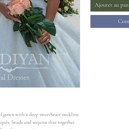
Ajouter au pan
Comm
ll gown with a deep sweetheart neckline. 
qués, beads and sequins that together 