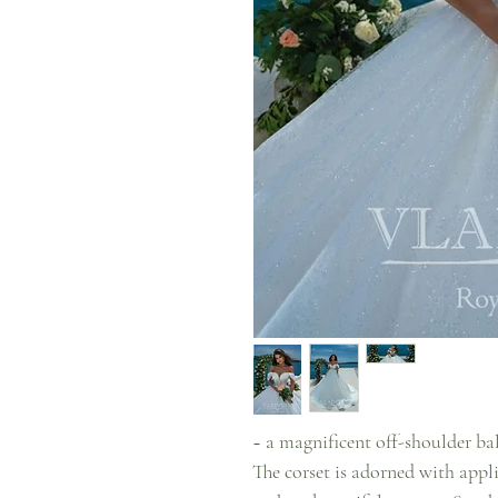
~ a magnificent off-shoulder ba
The corset is adorned with appli