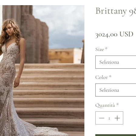
Brittany 9
3024,00 USD
Size
*
Seleziona
Color
*
Seleziona
Quantità
*