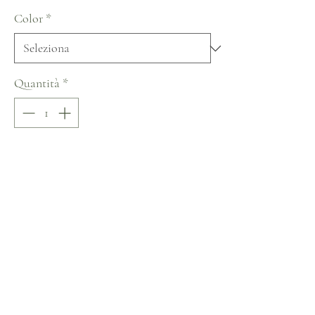
Color
*
Quantità
*
Aggiungi al carrello
Acquista ora
Blunny Sensation Collection
Non ci sono ancora recensioni