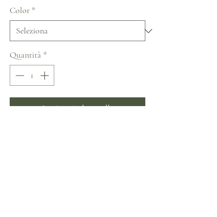
Color
*
Quantità
*
Aggiungi al carrello
Acquista ora
Nora Naviano De Sevilla con Amor 
Collection
Non ci sono ancora recensioni