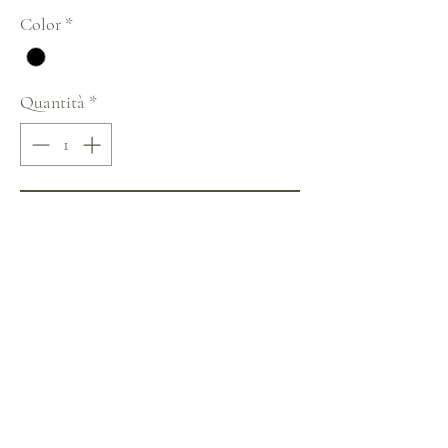
Color
*
Quantità
*
Aggiungi al carrello
Acquista ora
Nora Naviano Inspiration Collection
Non ci sono ancora recensioni
Dicci cosa ne pensi. Lascia una recensione prima