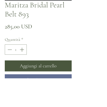
Maritza Bridal Pearl
Belt 893
Prezzo
285,00 USD
Quantità
*
Aggiungi al carrello
Acquista ora
Non ci sono ancora recensioni
Dicci cosa ne pensi. Lascia una recensione prima