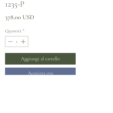
1235-P
Prezzo
378,00 USD
Quantità
*
Aggiungi al carrello
Acquista ora
Non ci sono ancora recensioni
Dicci cosa ne pensi. Lascia una recensione prima
degli altri.