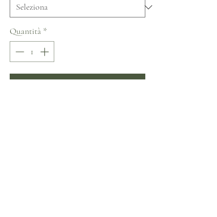
Quantità
*
Aggiungi al carrello
Acquista ora
Nora Naviano Italian Dream Collection
Non ci sono ancora recensioni
Dicci cosa ne pensi. Lascia una recensione prima
degli altri.