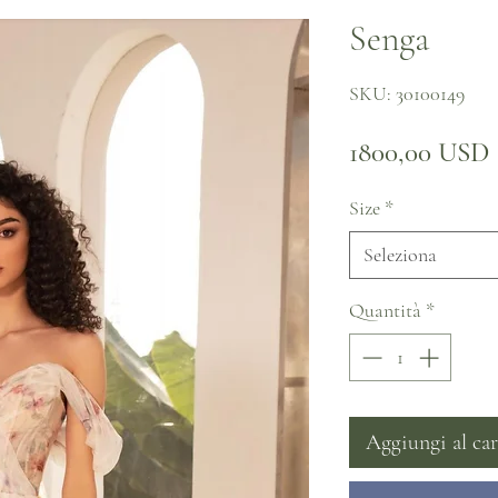
Senga
SKU: 30100149
1800,00 USD
Size
*
Seleziona
Quantità
*
Aggiungi al car