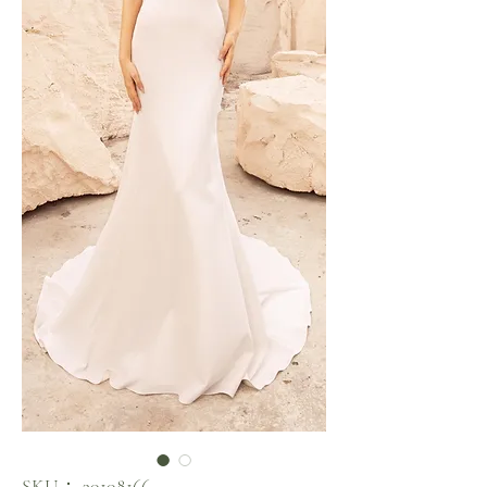
SKU： 30108166