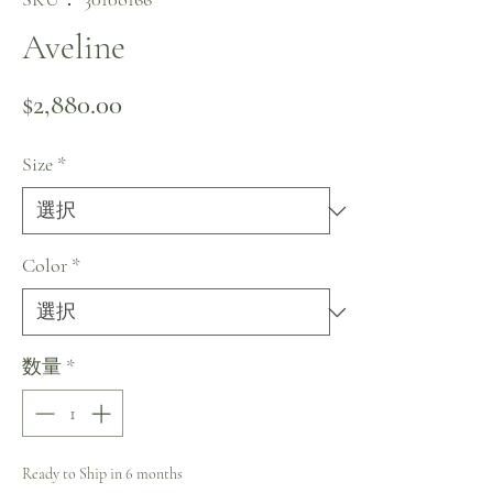
Aveline
価格
$2,880.00
Size
*
Color
*
数量
*
Ready to Ship in 6 months