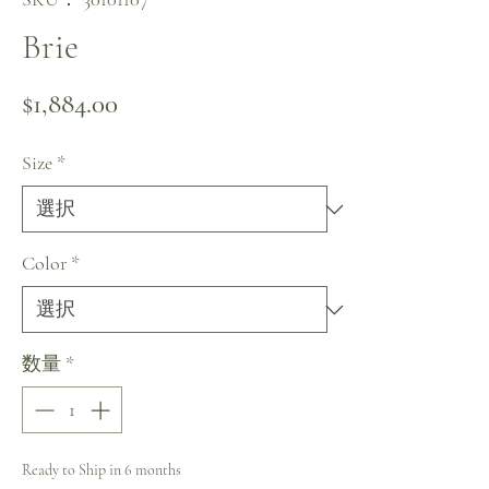
Brie
価格
$1,884.00
Size
*
Color
*
数量
*
Ready to Ship in 6 months