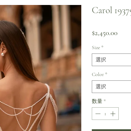
Carol 1937
価
$2,450.00
Size
*
選択
Color
*
選択
数量
*