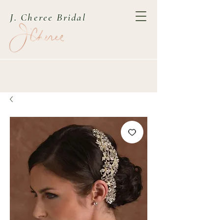
J. Cheree Bridal