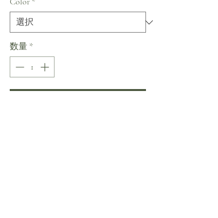
Color
*
数量
*
カートに追加する
今すぐ購入
Nora Naviano Inspiration Collection
まだレビューはありません
最初のレビューを書きませんか？ あなたの
ご意見・ご要望をぜひ共有してください。