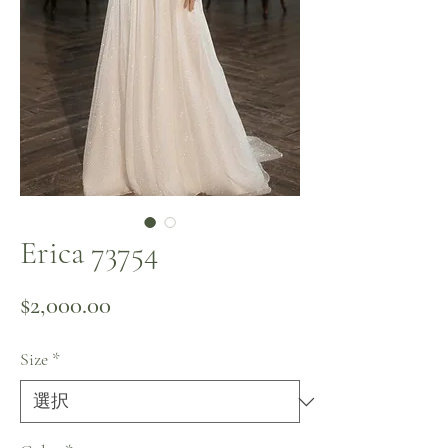
Erica 73754
価格
$2,000.00
Size
*