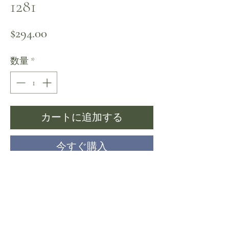
1281
価格
$294.00
数量
*
カートに追加する
今すぐ購入
まだレビューはありません
最初のレビューを書きませんか？ あなたの
ご意見・ご要望をぜひ共有してください。