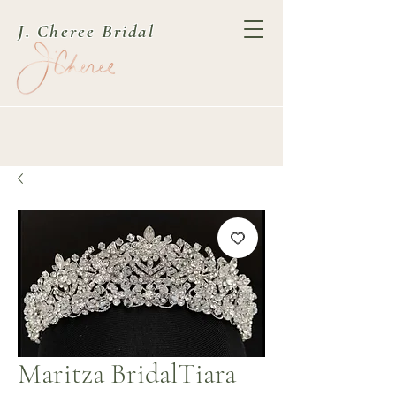
J. Cheree Bridal
Maritza BridalTiara