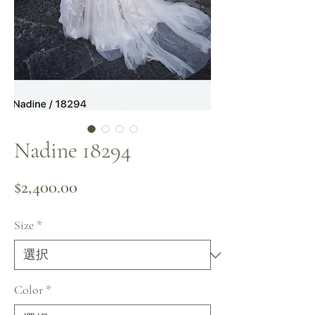
Nadine 18294
価格
$2,400.00
Size
*
Color
*