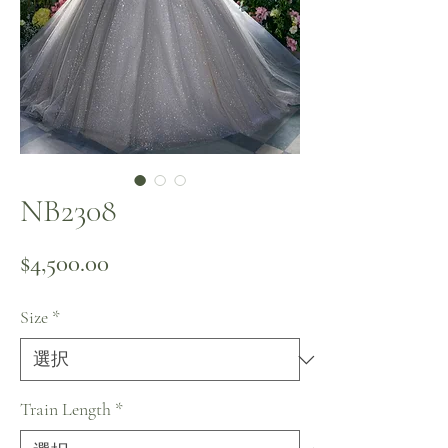
NB2308
価格
$4,500.00
Size
*
Train Length
*