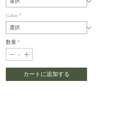
Color
*
数量
*
カートに追加する
今すぐ購入
~ Shine brighter than a star in this
magnificent gown. The dress has
sparkling fabric with a tong train that