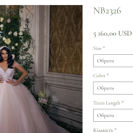
NB2326
5 160,00 USD
Size
*
Обрати
Color
*
Обрати
Train Length
*
Обрати
Кількість
*