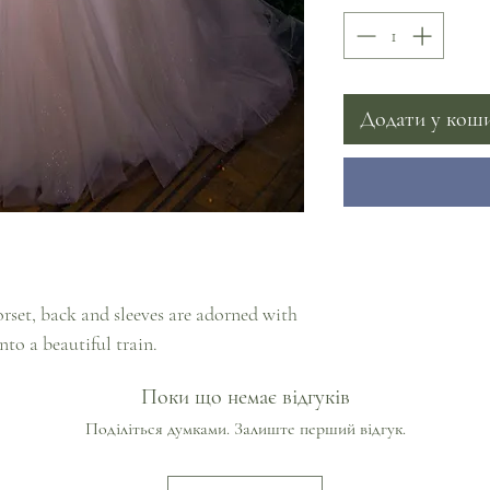
Додати у кош
orset, back and sleeves are adorned with
into a beautiful train.
Поки що немає відгуків
Поділіться думками. Залиште перший відгук.